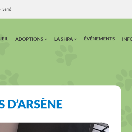
– Sam)
EIL
ÉVÉNEMENTS
ADOPTIONS
LA SHPA
INF
S D’ARSÈNE