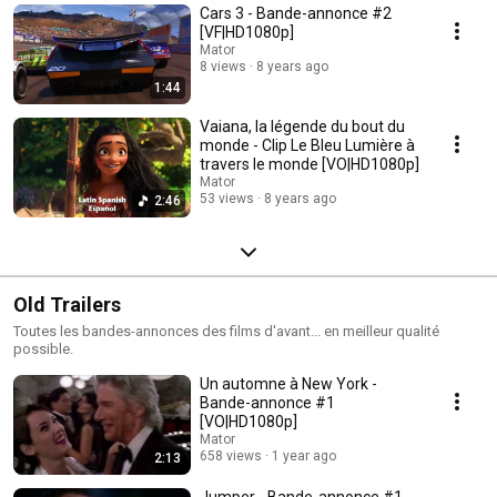
Cars 3 - Bande-annonce #2
[VF|HD1080p]
Mator
8 views
8 years ago
1:44
Vaiana, la légende du bout du
monde - Clip Le Bleu Lumière à
travers le monde [VO|HD1080p]
Mator
53 views
8 years ago
2:46
Old Trailers
Toutes les bandes-annonces des films d'avant... en meilleur qualité
possible.
Un automne à New York -
Bande-annonce #1
[VO|HD1080p]
Mator
658 views
1 year ago
2:13