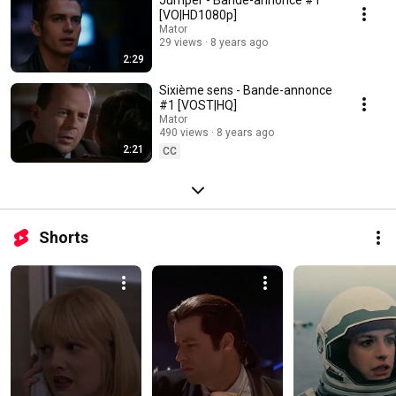
Jumper - Bande-annonce #1
[VO|HD1080p]
Mator
29 views
8 years ago
2:29
Sixième sens - Bande-annonce
#1 [VOST|HQ]
Mator
490 views
8 years ago
2:21
CC
Shorts