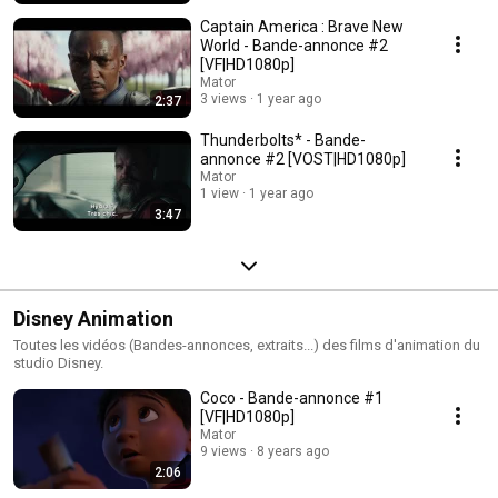
Captain America : Brave New
World - Bande-annonce #2
[VF|HD1080p]
Mator
3 views
1 year ago
2:37
Thunderbolts* - Bande-
annonce #2 [VOST|HD1080p]
Mator
1 view
1 year ago
3:47
Disney Animation
Toutes les vidéos (Bandes-annonces, extraits...) des films d'animation du
studio Disney.
Coco - Bande-annonce #1
[VF|HD1080p]
Mator
9 views
8 years ago
2:06