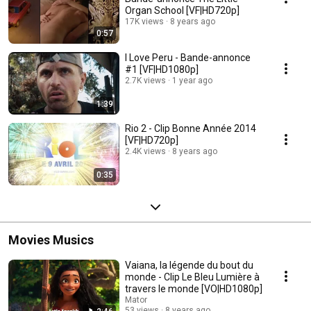
Organ School [VF|HD720p]
17K views
8 years ago
0:57
I Love Peru - Bande-annonce
#1 [VF|HD1080p]
2.7K views
1 year ago
1:39
Rio 2 - Clip Bonne Année 2014
[VF|HD720p]
2.4K views
8 years ago
0:35
Movies Musics
Vaiana, la légende du bout du
monde - Clip Le Bleu Lumière à
travers le monde [VO|HD1080p]
Mator
53 views
8 years ago