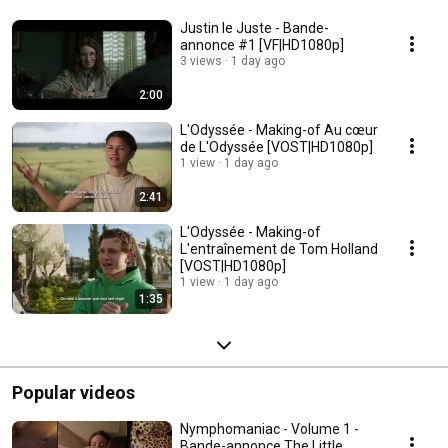
Justin le Juste - Bande-
annonce #1 [VF|HD1080p]
3 views
1 day ago
2:00
L'Odyssée - Making-of Au cœur
de L'Odyssée [VOST|HD1080p]
1 view
1 day ago
2:41
L'Odyssée - Making-of
L'entraînement de Tom Holland
[VOST|HD1080p]
1 view
1 day ago
1:35
Popular videos
Nymphomaniac - Volume 1 -
Bande-annonce The Little