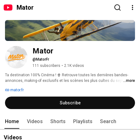
Mator
Mator
@MatorFr
111 subscribers
•
2.1K videos
Ta destination 100% Cinéma ! 🍿 Retrouve toutes les dernières bandes-
annonces, making-of exclusifs et les scènes les plus cultes du septième 
...more
art. Abonne-toi pour ne rien manquer de l'actu et revivre tes meilleurs 
mator.fr
souvenirs de grand écran. 
Subscribe
Home
Videos
Shorts
Playlists
Search
Videos