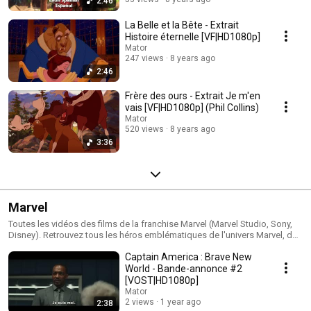
2:46
La Belle et la Bête - Extrait
Histoire éternelle [VF|HD1080p]
Mator
247 views
8 years ago
2:46
Frère des ours - Extrait Je m'en
vais [VF|HD1080p] (Phil Collins)
Mator
520 views
8 years ago
3:36
Marvel
Toutes les vidéos des films de la franchise Marvel (Marvel Studio, Sony,
Disney). Retrouvez tous les héros emblématiques de l'univers Marvel, des
Avengers au X-men en passant par les Gardiens de la Galaxie.
Captain America : Brave New
World - Bande-annonce #2
[VOST|HD1080p]
Mator
2 views
1 year ago
2:38