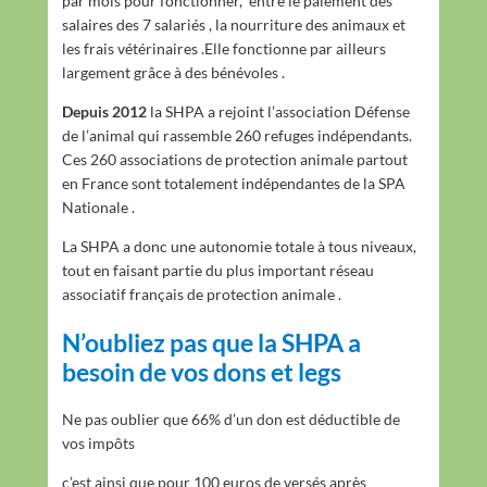
par mois pour fonctionner, entre le paiement des
salaires des 7 salariés , la nourriture des animaux et
les frais vétérinaires .Elle fonctionne par ailleurs
largement grâce à des bénévoles .
Depuis 2012
la SHPA a rejoint l’association Défense
de l’animal qui rassemble 260 refuges indépendants.
Ces 260 associations de protection animale partout
en France sont totalement indépendantes de la SPA
Nationale .
La SHPA a donc une autonomie totale à tous niveaux,
tout en faisant partie du plus important réseau
associatif français de protection animale .
N’oubliez pas que la SHPA a
besoin de vos dons et legs
Ne pas oublier que 66% d’un don est déductible de
vos impôts
c’est ainsi que pour 100 euros de versés après