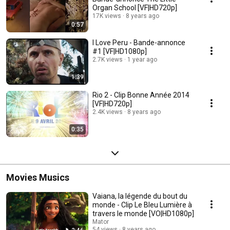
Organ School [VF|HD720p]
17K views
8 years ago
0:57
I Love Peru - Bande-annonce
#1 [VF|HD1080p]
2.7K views
1 year ago
1:39
Rio 2 - Clip Bonne Année 2014
[VF|HD720p]
2.4K views
8 years ago
0:35
Movies Musics
Vaiana, la légende du bout du
monde - Clip Le Bleu Lumière à
travers le monde [VO|HD1080p]
Mator
54 views
8 years ago