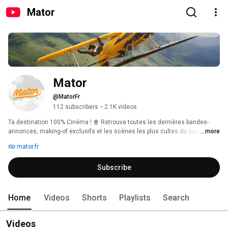
Mator
Mator
@MatorFr
112 subscribers
•
2.1K videos
Ta destination 100% Cinéma ! 🍿 Retrouve toutes les dernières bandes-
annonces, making-of exclusifs et les scènes les plus cultes du septième 
...more
art. Abonne-toi pour ne rien manquer de l'actu et revivre tes meilleurs 
mator.fr
souvenirs de grand écran. 
Subscribe
Home
Videos
Shorts
Playlists
Search
Videos