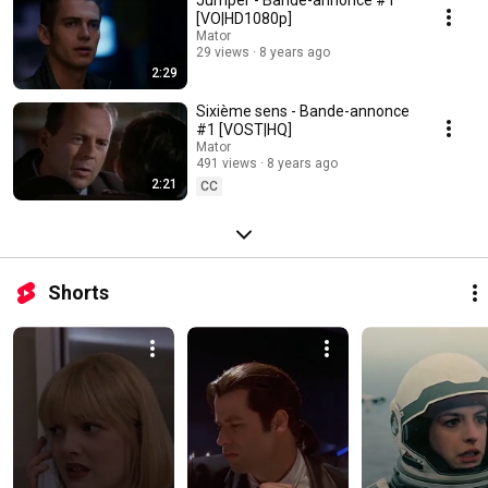
Jumper - Bande-annonce #1
[VO|HD1080p]
Mator
29 views
8 years ago
2:29
Sixième sens - Bande-annonce
#1 [VOST|HQ]
Mator
491 views
8 years ago
2:21
CC
Shorts