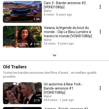
Cars 3 - Bande-annonce #2
[VF|HD1080p]
Mator
8 views
8 years ago
1:44
Vaiana, la légende du bout du
monde - Clip Le Bleu Lumière à
travers le monde [VO|HD1080p]
Mator
54 views
8 years ago
2:46
Old Trailers
Toutes les bandes-annonces des films d'avant... en meilleur qualité
possible.
Un automne à New York -
Bande-annonce #1
[VO|HD1080p]
Mator
664 views
1 year ago
2:13