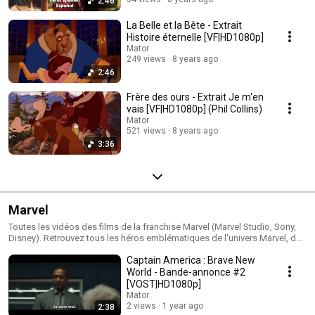
2:46
La Belle et la Bête - Extrait
Histoire éternelle [VF|HD1080p]
Mator
249 views
8 years ago
2:46
Frère des ours - Extrait Je m'en
vais [VF|HD1080p] (Phil Collins)
Mator
521 views
8 years ago
3:36
Marvel
Toutes les vidéos des films de la franchise Marvel (Marvel Studio, Sony,
Disney). Retrouvez tous les héros emblématiques de l'univers Marvel, des
Avengers au X-men en passant par les Gardiens de la Galaxie.
Captain America : Brave New
World - Bande-annonce #2
[VOST|HD1080p]
Mator
2 views
1 year ago
2:38