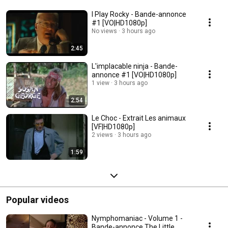
I Play Rocky - Bande-annonce
#1 [VO|HD1080p]
No views
3 hours ago
2:45
L'implacable ninja - Bande-
annonce #1 [VO|HD1080p]
1 view
3 hours ago
2:54
Le Choc - Extrait Les animaux
[VF|HD1080p]
2 views
3 hours ago
1:59
Popular videos
Nymphomaniac - Volume 1 -
Bande-annonce The Little