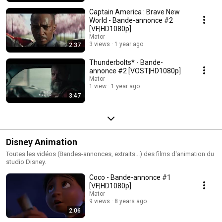
Captain America : Brave New
World - Bande-annonce #2
[VF|HD1080p]
Mator
3 views
1 year ago
2:37
Thunderbolts* - Bande-
annonce #2 [VOST|HD1080p]
Mator
1 view
1 year ago
3:47
Disney Animation
Toutes les vidéos (Bandes-annonces, extraits...) des films d'animation du
studio Disney.
Coco - Bande-annonce #1
[VF|HD1080p]
Mator
9 views
8 years ago
2:06