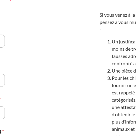
Si vous venez à l
pensez à vous mu
:
Un justifica
moins de tro
fausses adre
confronté 
Une pièce d
Pour les ch
fournir un ex
est rappelé
*
catégorisés
une attesta
d’obtenir l
plus d’infor
animaux et l
)
*