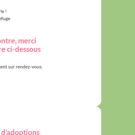
le !
efuge
ontre, merci
ire ci-dessous
ment sur rendez-vous.
 d’adoptions