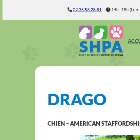
Aller
02.35.53.28.81
–
14h -18h (Lun 
au
contenu
ACCU
DRAGO
CHIEN – AMERICAN STAFFORDSHI