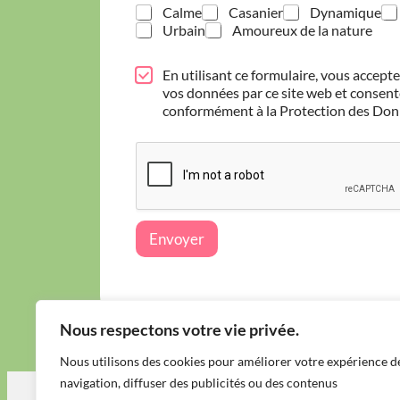
Calme
Casanier
Dynamique
Urbain
Amoureux de la nature
P
En utilisant ce formulaire, vous acceptez
r
vos données par ce site web et consen
o
conformément à la Protection des Don
t
e
c
t
i
o
n
Envoyer
d
e
s
d
o
n
Nous respectons votre vie privée.
n
é
Nous utilisons des cookies pour améliorer votre expérience d
e
navigation, diffuser des publicités ou des contenus
s