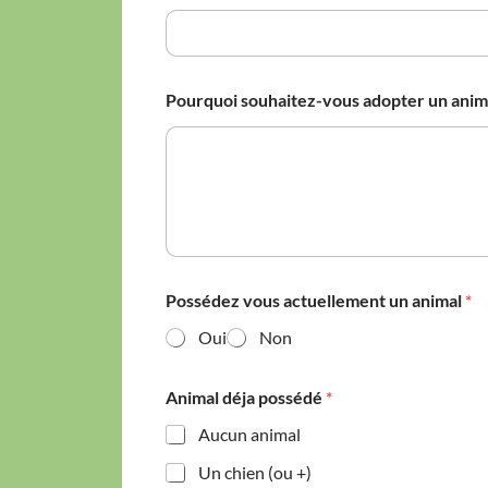
u
m
é
r
o
Pourquoi souhaitez-vous adopter un anim
c
a
s
e
s
Possédez vous actuellement un animal
*
Oui
Non
Animal déja possédé
*
Aucun animal
Un chien (ou +)