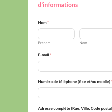
d’informations
Nom
*
Prénom
Nom
E-mail
*
m
Numéro de téléphone (fixe et/ou mobile)
o
b
i
l
e
)
Adresse complète (Rue, Ville, Code postal
N