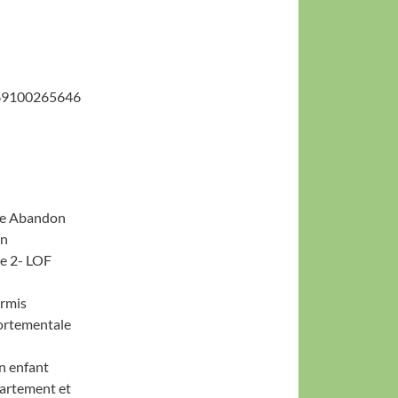
9100265646
ce Abandon
en
ie 2- LOF
ermis
ortementale
en enfant
partement et