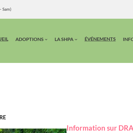
– Sam)
EIL
ÉVÉNEMENTS
ADOPTIONS
LA SHPA
INF
RE
Information sur DR