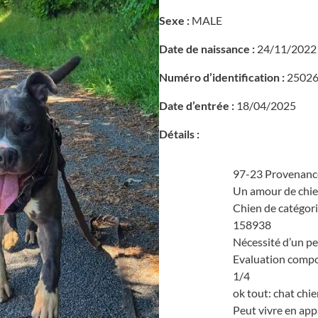
Sexe :
MALE
Date de naissance :
24/11/2022
Numéro d’identification :
25026
Date d’entrée :
18/04/2025
Détails :
97-23 Provenan
Un amour de chi
Chien de catégor
158938
Nécessité d’un p
Evaluation comp
1/4
ok tout: chat chi
Peut vivre en ap