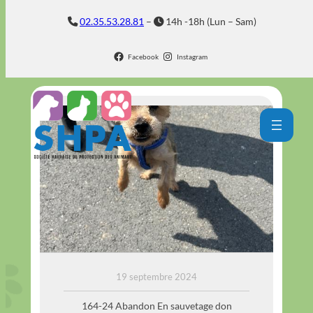
Aller
02.35.53.28.81
–
14h -18h (Lun – Sam)
au
contenu
Facebook
Instagram
HUPPER
19 septembre 2024
164-24 Abandon En sauvetage don