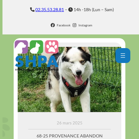
Aller
02.35.53.28.81
–
14h -18h (Lun – Sam)
au
contenu
Facebook
Instagram
THOR (4)
26 mars 2025
68-25 PROVENANCE ABANDON