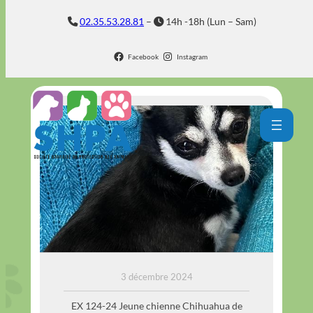
Aller
02.35.53.28.81
–
14h -18h (Lun – Sam)
au
contenu
Facebook
Instagram
SHELSY
3 décembre 2024
EX 124-24 Jeune chienne Chihuahua de