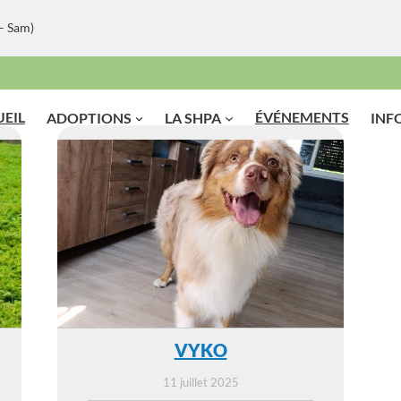
– Sam)
EIL
ÉVÉNEMENTS
ADOPTIONS
LA SHPA
INF
VYKO
11 juillet 2025