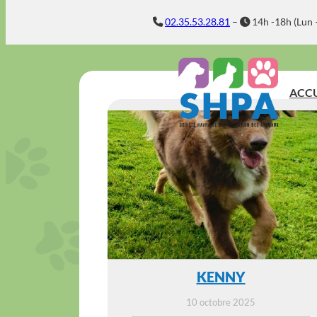
Aller
02.35.53.28.81
–
14h -18h (Lun 
au
contenu
ACCU
KENNY
10 octobre 2025