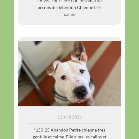
48-26* Fourrière LOF Besoin d’un
permis de détention Chienne très
caline
OXANA
12 avril 2026
*150-25 Abandon Petite chienne très
gentille et calme. Elle aime les calins et