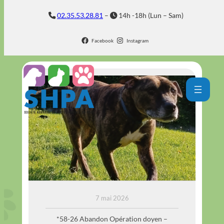
Aller
02.35.53.28.81
–
14h -18h (Lun – Sam)
au
contenu
Facebook
Instagram
TCHYRO
7 mai 2026
*58-26 Abandon Opération doyen –