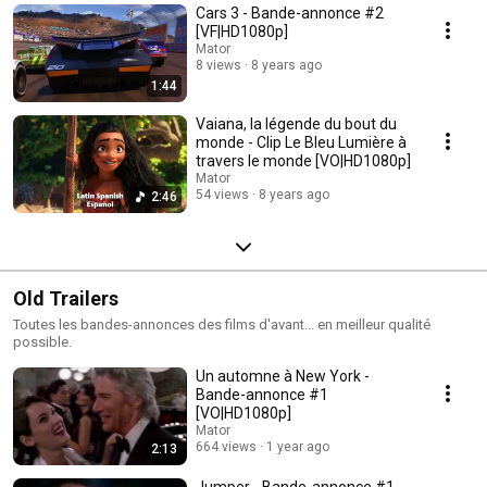
Cars 3 - Bande-annonce #2
[VF|HD1080p]
Mator
8 views
8 years ago
1:44
Vaiana, la légende du bout du
monde - Clip Le Bleu Lumière à
travers le monde [VO|HD1080p]
Mator
54 views
8 years ago
2:46
Old Trailers
Toutes les bandes-annonces des films d'avant... en meilleur qualité
possible.
Un automne à New York -
Bande-annonce #1
[VO|HD1080p]
Mator
664 views
1 year ago
2:13