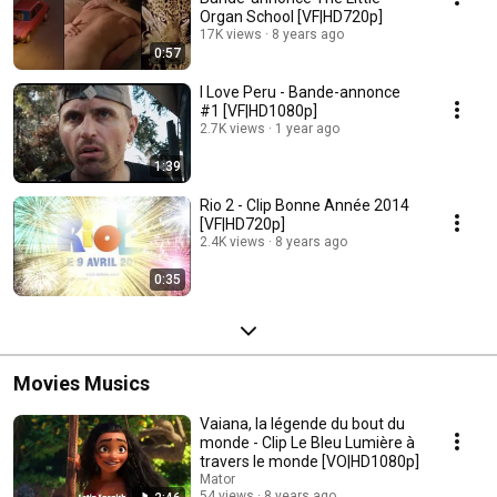
Organ School [VF|HD720p]
17K views
8 years ago
0:57
I Love Peru - Bande-annonce
#1 [VF|HD1080p]
2.7K views
1 year ago
1:39
Rio 2 - Clip Bonne Année 2014
[VF|HD720p]
2.4K views
8 years ago
0:35
Movies Musics
Vaiana, la légende du bout du
monde - Clip Le Bleu Lumière à
travers le monde [VO|HD1080p]
Mator
54 views
8 years ago