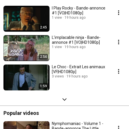
I Play Rocky - Bande-annonce
#1 [VO|HD1080p]
1 view
19 hours ago
2:45
L'implacable ninja - Bande-
annonce #1 [VO|HD1080p]
1 view
19 hours ago
2:54
Le Choc - Extrait Les animaux
[VF|HD1080p]
3 views
19 hours ago
1:59
Popular videos
Nymphomaniac - Volume 1 -
Bande-annonce The Little