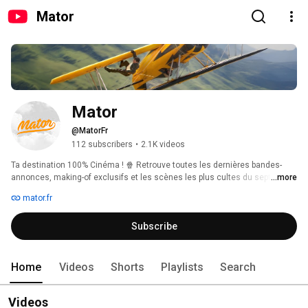
Mator
Mator
@MatorFr
112 subscribers
•
2.1K videos
Ta destination 100% Cinéma ! 🍿 Retrouve toutes les dernières bandes-
annonces, making-of exclusifs et les scènes les plus cultes du septième 
...more
art. Abonne-toi pour ne rien manquer de l'actu et revivre tes meilleurs 
mator.fr
souvenirs de grand écran. 
Subscribe
Home
Videos
Shorts
Playlists
Search
Videos