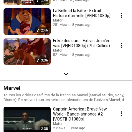
2:46
La Belle et la Bête - Extrait
Histoire éternelle [VF|HD1080p]
Mator
251 views
8 years ago
2:46
Frère des ours - Extrait Je m'en
vais [VF|HD1080p] (Phil Collins)
Mator
521 views
8 years ago
3:36
Marvel
Toutes les vidéos des films de la franchise Marvel (Marvel Studio, Sony,
Disney). Retrouvez tous les héros emblématiques de l'univers Marvel, des
Avengers au X-men en passant par les Gardiens de la Galaxie.
Captain America : Brave New
World - Bande-annonce #2
[VOST|HD1080p]
Mator
2 views
1 year ago
2:38