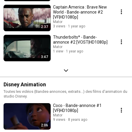
Captain America : Brave New
World - Bande-annonce #2
[VF|HD1080p]
Mator
3 views
1 year ago
2:37
Thunderbolts* - Bande-
annonce #2 [VOST|HD1080p]
Mator
1 view
1 year ago
3:47
Disney Animation
Toutes les vidéos (Bandes-annonces, extraits...) des films d'animation du
studio Disney.
Coco - Bande-annonce #1
[VF|HD1080p]
Mator
9 views
8 years ago
2:06