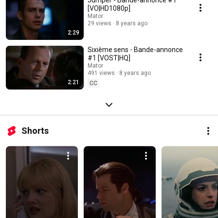
Jumper - Bande-annonce #1
[VO|HD1080p]
Mator
29 views
8 years ago
2:29
Sixième sens - Bande-annonce
#1 [VOST|HQ]
Mator
491 views
8 years ago
2:21
CC
Shorts