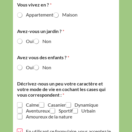
Vous vivez en ?
*
Appartement
Maison
Avez-vous un jardin ?
*
Oui
Non
Avez vous des enfants ?
*
Oui
Non
Décrivez-nous un peu votre caractère et
votre mode de vie en cochant les cases qui
vous correspondent :
*
Calme
Casanier
Dynamique
Aventureux
Sportif
Urbain
Amoureux de la nature
P
En utilisant ce formulaire, vous acceptez le