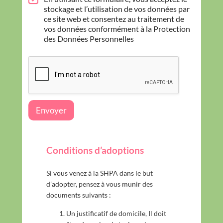
r
stockage et l’utilisation de vos données par
o
ce site web et consentez au traitement de
t
vos données conformément à la Protection
e
des Données Personnelles
c
t
i
o
n
d
e
Envoyer
s
d
o
n
Conditions d’adoptions
n
é
e
Si vous venez à la SHPA dans le but
s
d’adopter, pensez à vous munir des
*
documents suivants :
Un justificatif de domicile, Il doit