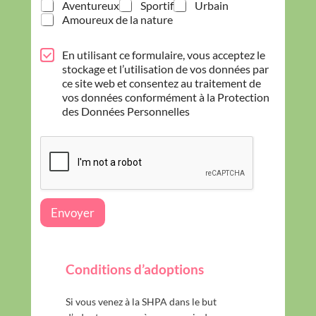
Aventureux
Sportif
Urbain
Amoureux de la nature
P
En utilisant ce formulaire, vous acceptez le
r
stockage et l’utilisation de vos données par
o
ce site web et consentez au traitement de
t
vos données conformément à la Protection
e
des Données Personnelles
c
t
i
o
n
d
e
Envoyer
s
d
o
n
Conditions d’adoptions
n
é
e
Si vous venez à la SHPA dans le but
s