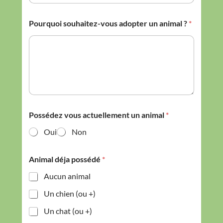
Pourquoi souhaitez-vous adopter un animal ?
*
a
Possédez vous actuellement un animal
*
c
t
Oui
Non
u
e
l
Animal déja possédé
*
l
e
Aucun animal
m
e
Un chien (ou +)
n
Un chat (ou +)
t
a