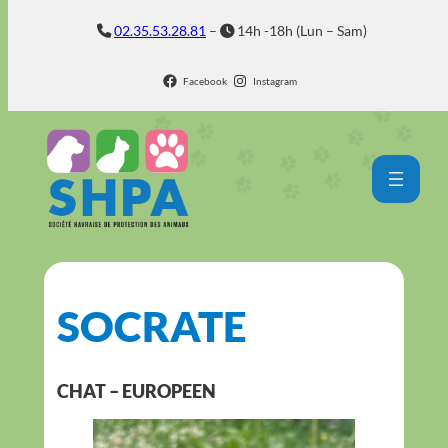
Aller
02.35.53.28.81
–
14h -18h (Lun – Sam)
au
contenu
Facebook
Instagram
SOCRATE
CHAT – EUROPEEN