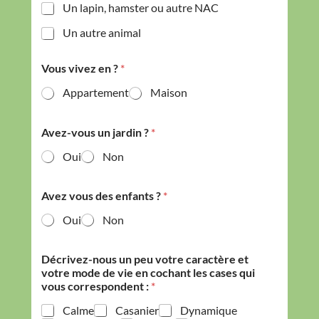
Un lapin, hamster ou autre NAC
n
i
Un autre animal
m
a
l
Vous vivez en ?
*
v
o
Appartement
Maison
u
s
Avez-vous un jardin ?
*
Oui
Non
Avez vous des enfants ?
*
Oui
Non
Décrivez-nous un peu votre caractère et
votre mode de vie en cochant les cases qui
vous correspondent :
*
Calme
Casanier
Dynamique