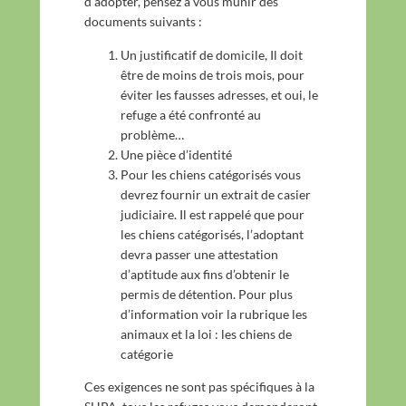
d’adopter, pensez à vous munir des
*
documents suivants :
Un justificatif de domicile, Il doit
être de moins de trois mois, pour
éviter les fausses adresses, et oui, le
refuge a été confronté au
problème…
Une pièce d’identité
Pour les chiens catégorisés vous
devrez fournir un extrait de casier
judiciaire. Il est rappelé que pour
les chiens catégorisés, l’adoptant
devra passer une attestation
d’aptitude aux fins d’obtenir le
permis de détention. Pour plus
d’information voir la rubrique les
animaux et la loi : les chiens de
catégorie
Ces exigences ne sont pas spécifiques à la