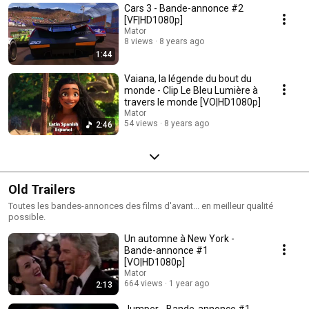
Cars 3 - Bande-annonce #2
[VF|HD1080p]
Mator
8 views
8 years ago
1:44
Vaiana, la légende du bout du
monde - Clip Le Bleu Lumière à
travers le monde [VO|HD1080p]
Mator
54 views
8 years ago
2:46
Old Trailers
Toutes les bandes-annonces des films d'avant... en meilleur qualité
possible.
Un automne à New York -
Bande-annonce #1
[VO|HD1080p]
Mator
664 views
1 year ago
2:13