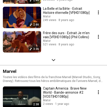
2:46
La Belle et la Bête - Extrait
Histoire éternelle [VF|HD1080p]
Mator
249 views
8 years ago
2:46
Frère des ours - Extrait Je m'en
vais [VF|HD1080p] (Phil Collins)
Mator
521 views
8 years ago
3:36
Marvel
Toutes les vidéos des films de la franchise Marvel (Marvel Studio, Sony,
Disney). Retrouvez tous les héros emblématiques de l'univers Marvel, des
Avengers au X-men en passant par les Gardiens de la Galaxie.
Captain America : Brave New
World - Bande-annonce #2
[VOST|HD1080p]
Mator
2 views
1 year ago
2:38