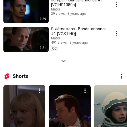
Jumper - Bande-annonce #1
[VO|HD1080p]
Mator
29 views
8 years ago
2:29
Sixième sens - Bande-annonce
#1 [VOST|HQ]
Mator
491 views
8 years ago
2:21
CC
Shorts