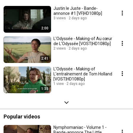
Justin le Juste - Bande-
annonce #1 [VF|HD1080p]
3 views
2 days ago
2:00
L'Odyssée - Making-of Au cœur
de L'Odyssée [VOST|HD1080p]
2 views
2 days ago
2:41
L'Odyssée - Making-of
L'entraînement de Tom Holland
[VOST|HD1080p]
1 view
2 days ago
1:35
Popular videos
Nymphomaniac - Volume 1 -
Bande-annonce The Little