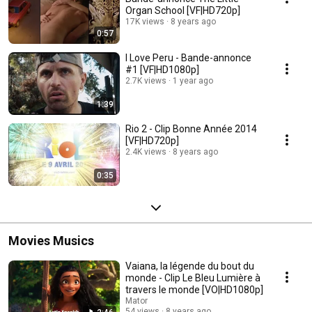
Organ School [VF|HD720p]
17K views
8 years ago
0:57
I Love Peru - Bande-annonce
#1 [VF|HD1080p]
2.7K views
1 year ago
1:39
Rio 2 - Clip Bonne Année 2014
[VF|HD720p]
2.4K views
8 years ago
0:35
Movies Musics
Vaiana, la légende du bout du
monde - Clip Le Bleu Lumière à
travers le monde [VO|HD1080p]
Mator
54 views
8 years ago