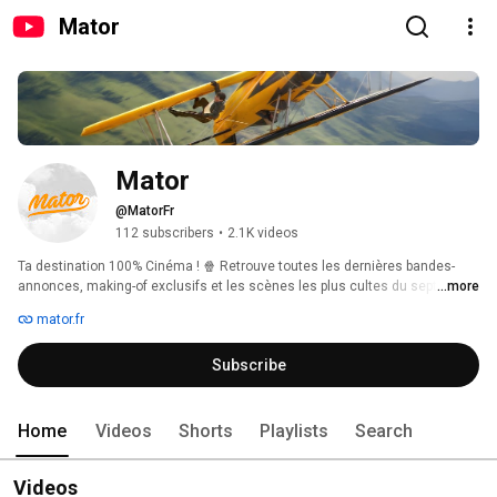
Mator
Mator
@MatorFr
112 subscribers
•
2.1K videos
Ta destination 100% Cinéma ! 🍿 Retrouve toutes les dernières bandes-
annonces, making-of exclusifs et les scènes les plus cultes du septième 
...more
art. Abonne-toi pour ne rien manquer de l'actu et revivre tes meilleurs 
mator.fr
souvenirs de grand écran. 
Subscribe
Home
Videos
Shorts
Playlists
Search
Videos