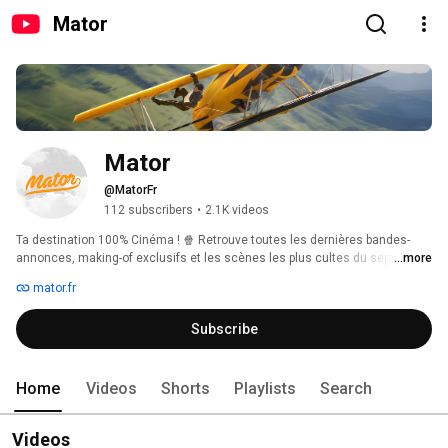
Mator
Mator
@MatorFr
112 subscribers
•
2.1K videos
Ta destination 100% Cinéma ! 🍿 Retrouve toutes les dernières bandes-
annonces, making-of exclusifs et les scènes les plus cultes du septième 
...more
art. Abonne-toi pour ne rien manquer de l'actu et revivre tes meilleurs 
mator.fr
souvenirs de grand écran. 
Subscribe
Home
Videos
Shorts
Playlists
Search
Videos