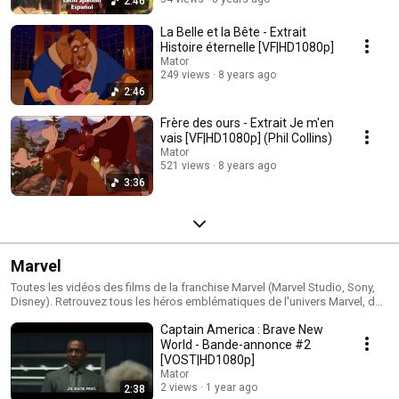
2:46
La Belle et la Bête - Extrait
Histoire éternelle [VF|HD1080p]
Mator
249 views
8 years ago
2:46
Frère des ours - Extrait Je m'en
vais [VF|HD1080p] (Phil Collins)
Mator
521 views
8 years ago
3:36
Marvel
Toutes les vidéos des films de la franchise Marvel (Marvel Studio, Sony,
Disney). Retrouvez tous les héros emblématiques de l'univers Marvel, des
Avengers au X-men en passant par les Gardiens de la Galaxie.
Captain America : Brave New
World - Bande-annonce #2
[VOST|HD1080p]
Mator
2 views
1 year ago
2:38