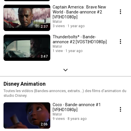
Captain America : Brave New
World - Bande-annonce #2
[VF|HD1080p]
Mator
3 views
1 year ago
2:37
Thunderbolts* - Bande-
annonce #2 [VOST|HD1080p]
Mator
1 view
1 year ago
3:47
Disney Animation
Toutes les vidéos (Bandes-annonces, extraits...) des films d'animation du
studio Disney.
Coco - Bande-annonce #1
[VF|HD1080p]
Mator
9 views
8 years ago
2:06