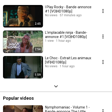
I Play Rocky - Bande-annonce
#1 [VO|HD1080p]
No views
57 minutes ago
2:45
L'implacable ninja - Bande-
annonce #1 [VO|HD1080p]
1 view
1 hour ago
2:54
Le Choc - Extrait Les animaux
[VF|HD1080p]
No views
1 hour ago
1:59
Popular videos
Nymphomaniac - Volume 1 -
Bande-annonce The Little