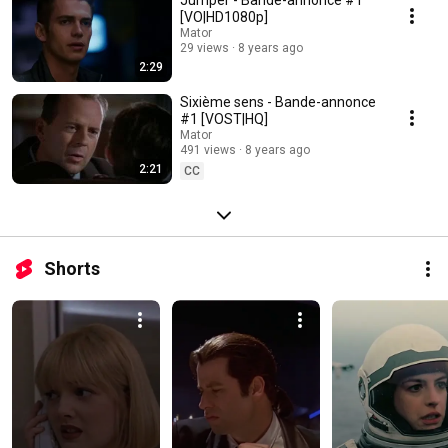
Jumper - Bande-annonce #1
[VO|HD1080p]
Mator
29 views
8 years ago
2:29
Sixième sens - Bande-annonce
#1 [VOST|HQ]
Mator
491 views
8 years ago
2:21
CC
Shorts