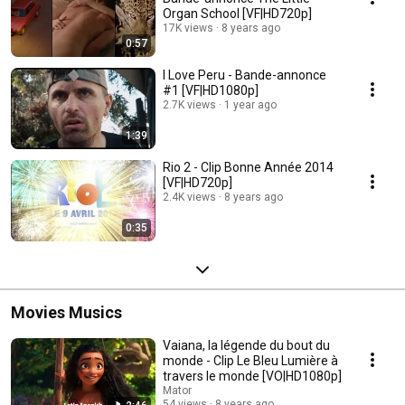
Organ School [VF|HD720p]
17K views
8 years ago
0:57
I Love Peru - Bande-annonce
#1 [VF|HD1080p]
2.7K views
1 year ago
1:39
Rio 2 - Clip Bonne Année 2014
[VF|HD720p]
2.4K views
8 years ago
0:35
Movies Musics
Vaiana, la légende du bout du
monde - Clip Le Bleu Lumière à
travers le monde [VO|HD1080p]
Mator
54 views
8 years ago