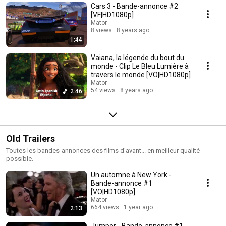
Cars 3 - Bande-annonce #2
[VF|HD1080p]
Mator
8 views
8 years ago
1:44
Vaiana, la légende du bout du
monde - Clip Le Bleu Lumière à
travers le monde [VO|HD1080p]
Mator
54 views
8 years ago
2:46
Old Trailers
Toutes les bandes-annonces des films d'avant... en meilleur qualité
possible.
Un automne à New York -
Bande-annonce #1
[VO|HD1080p]
Mator
664 views
1 year ago
2:13