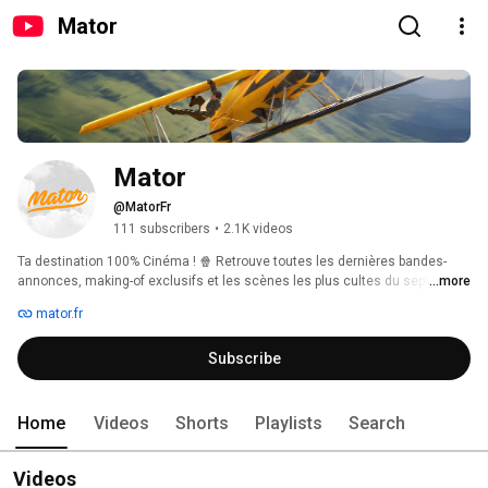
Mator
Mator
@MatorFr
111 subscribers
•
2.1K videos
Ta destination 100% Cinéma ! 🍿 Retrouve toutes les dernières bandes-
annonces, making-of exclusifs et les scènes les plus cultes du septième 
...more
art. Abonne-toi pour ne rien manquer de l'actu et revivre tes meilleurs 
mator.fr
souvenirs de grand écran. 
Subscribe
Home
Videos
Shorts
Playlists
Search
Videos