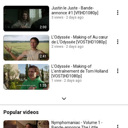
Justin le Juste - Bande-
annonce #1 [VF|HD1080p]
3 views
2 days ago
2:00
L'Odyssée - Making-of Au cœur
de L'Odyssée [VOST|HD1080p]
2 views
2 days ago
2:41
L'Odyssée - Making-of
L'entraînement de Tom Holland
[VOST|HD1080p]
1 view
2 days ago
1:35
Popular videos
Nymphomaniac - Volume 1 -
Bande-annonce The Little