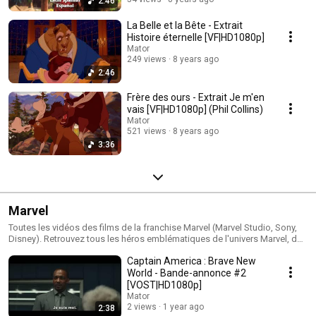
2:46
La Belle et la Bête - Extrait
Histoire éternelle [VF|HD1080p]
Mator
249 views
8 years ago
2:46
Frère des ours - Extrait Je m'en
vais [VF|HD1080p] (Phil Collins)
Mator
521 views
8 years ago
3:36
Marvel
Toutes les vidéos des films de la franchise Marvel (Marvel Studio, Sony,
Disney). Retrouvez tous les héros emblématiques de l'univers Marvel, des
Avengers au X-men en passant par les Gardiens de la Galaxie.
Captain America : Brave New
World - Bande-annonce #2
[VOST|HD1080p]
Mator
2 views
1 year ago
2:38