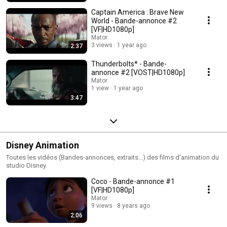
Captain America : Brave New
World - Bande-annonce #2
[VF|HD1080p]
Mator
3 views
1 year ago
2:37
Thunderbolts* - Bande-
annonce #2 [VOST|HD1080p]
Mator
1 view
1 year ago
3:47
Disney Animation
Toutes les vidéos (Bandes-annonces, extraits...) des films d'animation du
studio Disney.
Coco - Bande-annonce #1
[VF|HD1080p]
Mator
9 views
8 years ago
2:06