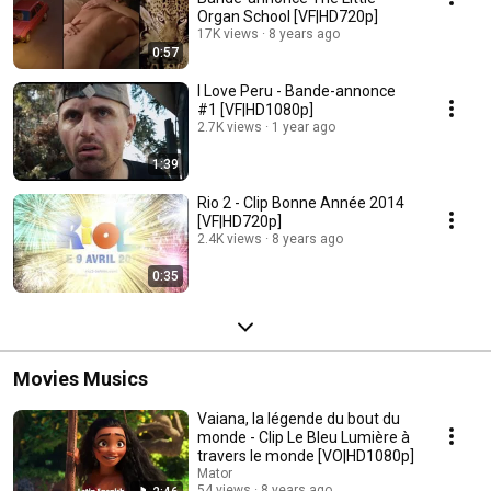
Organ School [VF|HD720p]
17K views
8 years ago
0:57
I Love Peru - Bande-annonce
#1 [VF|HD1080p]
2.7K views
1 year ago
1:39
Rio 2 - Clip Bonne Année 2014
[VF|HD720p]
2.4K views
8 years ago
0:35
Movies Musics
Vaiana, la légende du bout du
monde - Clip Le Bleu Lumière à
travers le monde [VO|HD1080p]
Mator
54 views
8 years ago