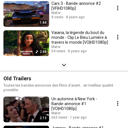
Cars 3 - Bande-annonce #2
[VF|HD1080p]
Mator
8 views
8 years ago
1:44
Vaiana, la légende du bout du
monde - Clip Le Bleu Lumière à
travers le monde [VO|HD1080p]
Mator
54 views
8 years ago
2:46
Old Trailers
Toutes les bandes-annonces des films d'avant... en meilleur qualité
possible.
Un automne à New York -
Bande-annonce #1
[VO|HD1080p]
Mator
663 views
1 year ago
2:13