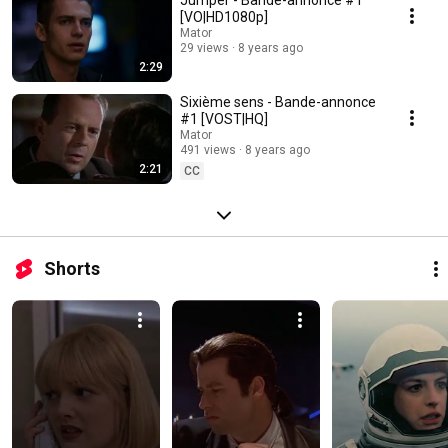
Jumper - Bande-annonce #1
[VO|HD1080p]
Mator
29 views
8 years ago
2:29
Sixième sens - Bande-annonce
#1 [VOST|HQ]
Mator
491 views
8 years ago
2:21
CC
Shorts