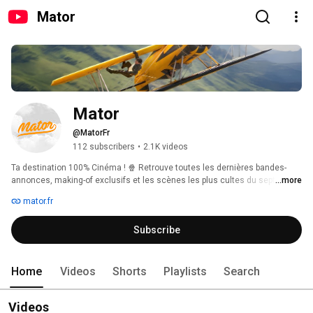
Mator
Mator
@MatorFr
112 subscribers
•
2.1K videos
Ta destination 100% Cinéma ! 🍿 Retrouve toutes les dernières bandes-
annonces, making-of exclusifs et les scènes les plus cultes du septième 
...more
art. Abonne-toi pour ne rien manquer de l'actu et revivre tes meilleurs 
mator.fr
souvenirs de grand écran. 
Subscribe
Home
Videos
Shorts
Playlists
Search
Videos