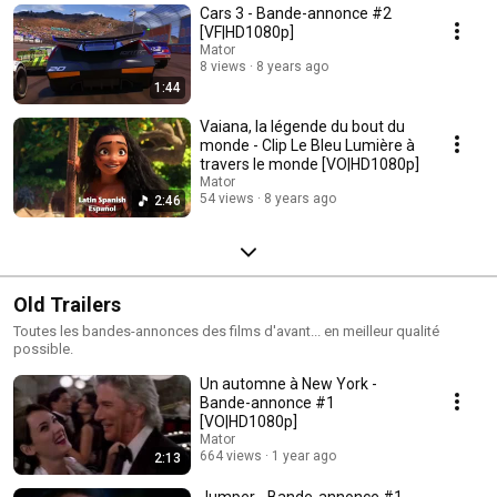
Cars 3 - Bande-annonce #2
[VF|HD1080p]
Mator
8 views
8 years ago
1:44
Vaiana, la légende du bout du
monde - Clip Le Bleu Lumière à
travers le monde [VO|HD1080p]
Mator
54 views
8 years ago
2:46
Old Trailers
Toutes les bandes-annonces des films d'avant... en meilleur qualité
possible.
Un automne à New York -
Bande-annonce #1
[VO|HD1080p]
Mator
664 views
1 year ago
2:13