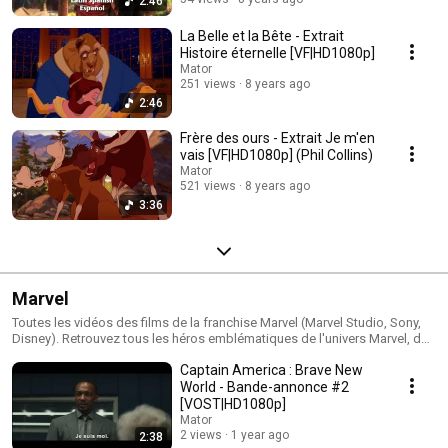
2:46
La Belle et la Bête - Extrait
Histoire éternelle [VF|HD1080p]
Mator
251 views
8 years ago
2:46
Frère des ours - Extrait Je m'en
vais [VF|HD1080p] (Phil Collins)
Mator
521 views
8 years ago
3:36
Marvel
Toutes les vidéos des films de la franchise Marvel (Marvel Studio, Sony,
Disney). Retrouvez tous les héros emblématiques de l'univers Marvel, des
Avengers au X-men en passant par les Gardiens de la Galaxie.
Captain America : Brave New
World - Bande-annonce #2
[VOST|HD1080p]
Mator
2 views
1 year ago
2:38