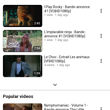
I Play Rocky - Bande-annonce
#1 [VO|HD1080p]
1 view
1 day ago
2:45
L'implacable ninja - Bande-
annonce #1 [VO|HD1080p]
1 view
1 day ago
2:54
Le Choc - Extrait Les animaux
[VF|HD1080p]
4 views
1 day ago
1:59
Popular videos
Nymphomaniac - Volume 1 -
Bande-annonce The Little