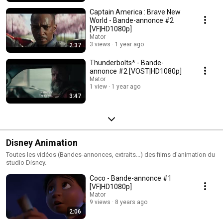
Captain America : Brave New
World - Bande-annonce #2
[VF|HD1080p]
Mator
3 views
1 year ago
2:37
Thunderbolts* - Bande-
annonce #2 [VOST|HD1080p]
Mator
1 view
1 year ago
3:47
Disney Animation
Toutes les vidéos (Bandes-annonces, extraits...) des films d'animation du
studio Disney.
Coco - Bande-annonce #1
[VF|HD1080p]
Mator
9 views
8 years ago
2:06