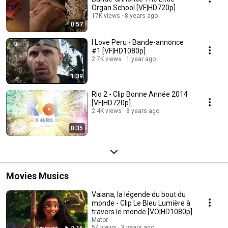
Organ School [VF|HD720p]
17K views
8 years ago
0:57
I Love Peru - Bande-annonce
#1 [VF|HD1080p]
2.7K views
1 year ago
1:39
Rio 2 - Clip Bonne Année 2014
[VF|HD720p]
2.4K views
8 years ago
0:35
Movies Musics
Vaiana, la légende du bout du
monde - Clip Le Bleu Lumière à
travers le monde [VO|HD1080p]
Mator
54 views
8 years ago