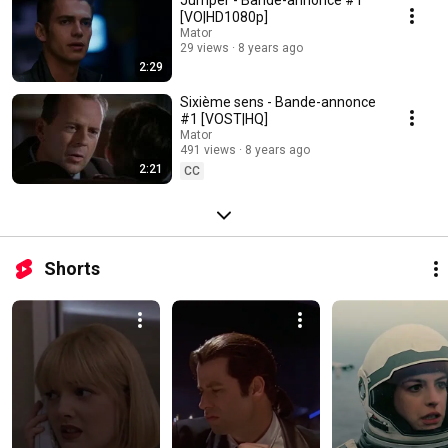
Jumper - Bande-annonce #1
[VO|HD1080p]
Mator
29 views
8 years ago
2:29
Sixième sens - Bande-annonce
#1 [VOST|HQ]
Mator
491 views
8 years ago
2:21
CC
Shorts