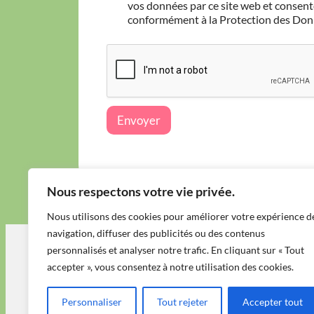
r
vos données par ce site web et consen
o
conformément à la Protection des Don
t
e
c
t
i
o
n
Envoyer
d
e
s
d
o
Nous respectons votre vie privée.
n
n
Nous utilisons des cookies pour améliorer votre expérience d
é
e
navigation, diffuser des publicités ou des contenus
s
personnalisés et analyser notre trafic. En cliquant sur « Tout
*
À propos
accepter », vous consentez à notre utilisation des cookies.
Présentat
Personnaliser
Tout rejeter
Accepter tout
Adoptions