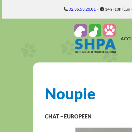
Aller
02.35.53.28.81
–
14h -18h (Lun 
au
contenu
ACCU
Noupie
CHAT – EUROPEEN