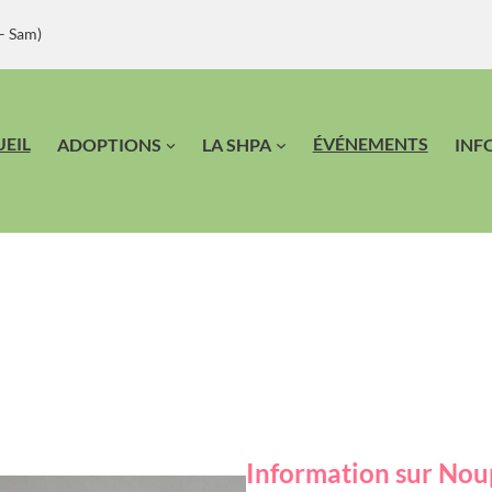
– Sam)
EIL
ÉVÉNEMENTS
ADOPTIONS
LA SHPA
INF
Information sur Nou