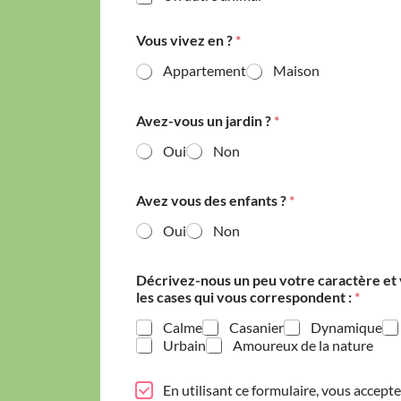
Vous vivez en ?
*
Appartement
Maison
e
Avez-vous un jardin ?
*
t
v
Oui
Non
i
v
e
Avez vous des enfants ?
*
z
?
Oui
Non
Décrivez-nous un peu votre caractère et
les cases qui vous correspondent :
*
Calme
Casanier
Dynamique
Urbain
Amoureux de la nature
P
En utilisant ce formulaire, vous acceptez