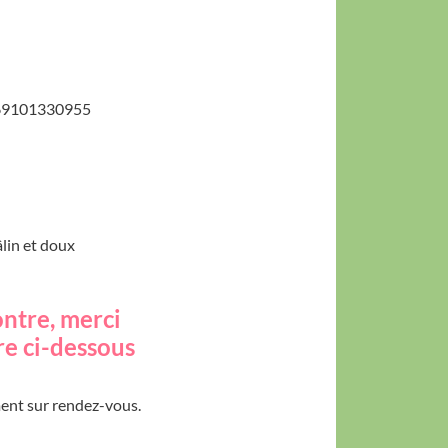
9101330955
âlin et doux
ontre, merci
ire ci-dessous
ment sur rendez-vous.