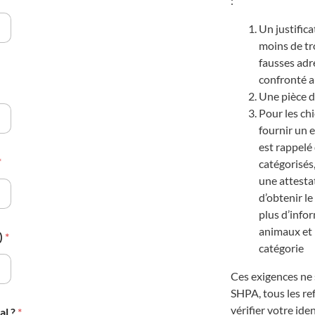
:
Un justifica
moins de tro
fausses adre
confronté 
Une pièce d
Pour les ch
fournir un ex
est rappelé
*
catégorisés
une attesta
d’obtenir l
plus d’infor
animaux et l
)
*
catégorie
Ces exigences ne 
SHPA, tous les r
vérifier votre ide
al ?
*