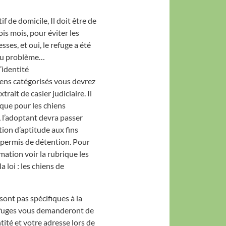
tif de domicile, Il doit être de
is mois, pour éviter les
sses, et oui, le refuge a été
au problème…
’identité
iens catégorisés vous devrez
trait de casier judiciaire. Il
 que pour les chiens
, l’adoptant devra passer
tion d’aptitude aux fins
e permis de détention. Pour
mation voir la rubrique les
a loi : les chiens de
sont pas spécifiques à la
efuges vous demanderont de
ntité et votre adresse lors de