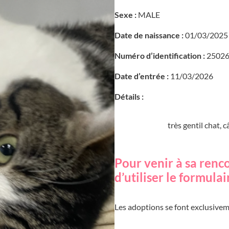
Sexe :
MALE
Date de naissance :
01/03/2025
Numéro d’identification :
25026
Date d’entrée :
11/03/2026
Détails :
très gentil chat, c
Pour venir à sa renc
d’utiliser le formula
Les adoptions se font exclusive