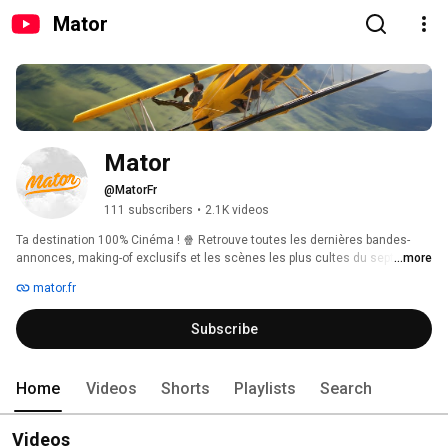
Mator
Mator
@MatorFr
111 subscribers
•
2.1K videos
Ta destination 100% Cinéma ! 🍿 Retrouve toutes les dernières bandes-
annonces, making-of exclusifs et les scènes les plus cultes du septième 
...more
art. Abonne-toi pour ne rien manquer de l'actu et revivre tes meilleurs 
mator.fr
souvenirs de grand écran. 
Subscribe
Home
Videos
Shorts
Playlists
Search
Videos