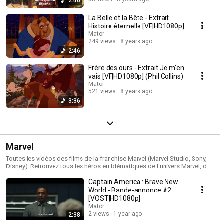
2:46
La Belle et la Bête - Extrait
Histoire éternelle [VF|HD1080p]
Mator
249 views
8 years ago
2:46
Frère des ours - Extrait Je m'en
vais [VF|HD1080p] (Phil Collins)
Mator
521 views
8 years ago
3:36
Marvel
Toutes les vidéos des films de la franchise Marvel (Marvel Studio, Sony,
Disney). Retrouvez tous les héros emblématiques de l'univers Marvel, des
Avengers au X-men en passant par les Gardiens de la Galaxie.
Captain America : Brave New
World - Bande-annonce #2
[VOST|HD1080p]
Mator
2 views
1 year ago
2:38