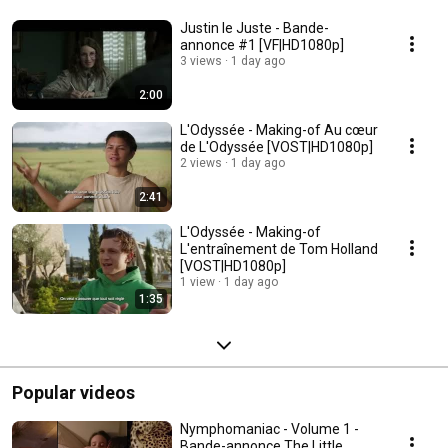
Justin le Juste - Bande-
annonce #1 [VF|HD1080p]
3 views
1 day ago
2:00
L'Odyssée - Making-of Au cœur
de L'Odyssée [VOST|HD1080p]
2 views
1 day ago
2:41
L'Odyssée - Making-of
L'entraînement de Tom Holland
[VOST|HD1080p]
1 view
1 day ago
1:35
Popular videos
Nymphomaniac - Volume 1 -
Bande-annonce The Little