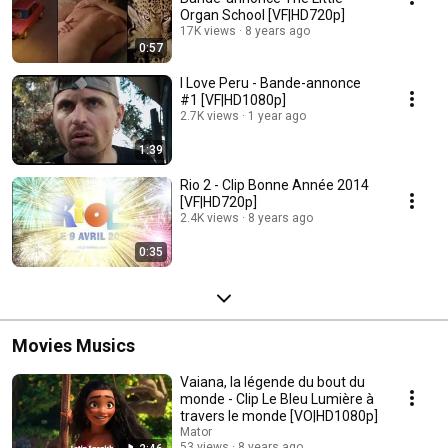
Organ School [VF|HD720p]
17K views
8 years ago
0:57
I Love Peru - Bande-annonce
#1 [VF|HD1080p]
2.7K views
1 year ago
1:39
Rio 2 - Clip Bonne Année 2014
[VF|HD720p]
2.4K views
8 years ago
0:35
Movies Musics
Vaiana, la légende du bout du
monde - Clip Le Bleu Lumière à
travers le monde [VO|HD1080p]
Mator
53 views
8 years ago