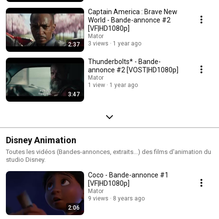
Captain America : Brave New
World - Bande-annonce #2
[VF|HD1080p]
Mator
3 views
1 year ago
2:37
Thunderbolts* - Bande-
annonce #2 [VOST|HD1080p]
Mator
1 view
1 year ago
3:47
Disney Animation
Toutes les vidéos (Bandes-annonces, extraits...) des films d'animation du
studio Disney.
Coco - Bande-annonce #1
[VF|HD1080p]
Mator
9 views
8 years ago
2:06