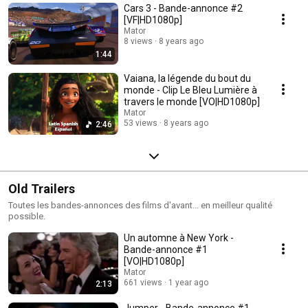
Cars 3 - Bande-annonce #2
[VF|HD1080p]
Mator
8 views
8 years ago
1:44
Vaiana, la légende du bout du
monde - Clip Le Bleu Lumière à
travers le monde [VO|HD1080p]
Mator
53 views
8 years ago
2:46
Old Trailers
Toutes les bandes-annonces des films d'avant... en meilleur qualité
possible.
Un automne à New York -
Bande-annonce #1
[VO|HD1080p]
Mator
661 views
1 year ago
2:13