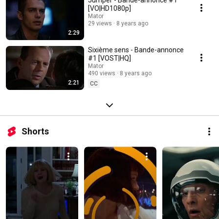
Jumper - Bande-annonce #1
[VO|HD1080p]
Mator
29 views
8 years ago
2:29
Sixième sens - Bande-annonce
#1 [VOST|HQ]
Mator
490 views
8 years ago
2:21
CC
Shorts