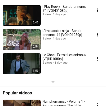
I Play Rocky - Bande-annonce
#1 [VO|HD1080p]
1 view
1 day ago
2:45
L'implacable ninja - Bande-
annonce #1 [VO|HD1080p]
1 view
1 day ago
2:54
Le Choc - Extrait Les animaux
[VF|HD1080p]
5 views
1 day ago
1:59
Popular videos
Nymphomaniac - Volume 1 -
Bande-annonce The Little