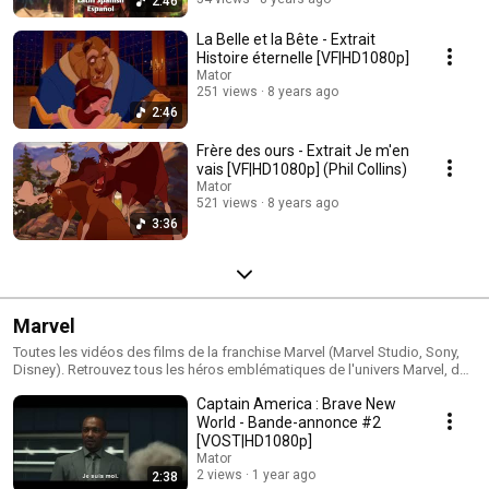
2:46
La Belle et la Bête - Extrait
Histoire éternelle [VF|HD1080p]
Mator
251 views
8 years ago
2:46
Frère des ours - Extrait Je m'en
vais [VF|HD1080p] (Phil Collins)
Mator
521 views
8 years ago
3:36
Marvel
Toutes les vidéos des films de la franchise Marvel (Marvel Studio, Sony,
Disney). Retrouvez tous les héros emblématiques de l'univers Marvel, des
Avengers au X-men en passant par les Gardiens de la Galaxie.
Captain America : Brave New
World - Bande-annonce #2
[VOST|HD1080p]
Mator
2 views
1 year ago
2:38