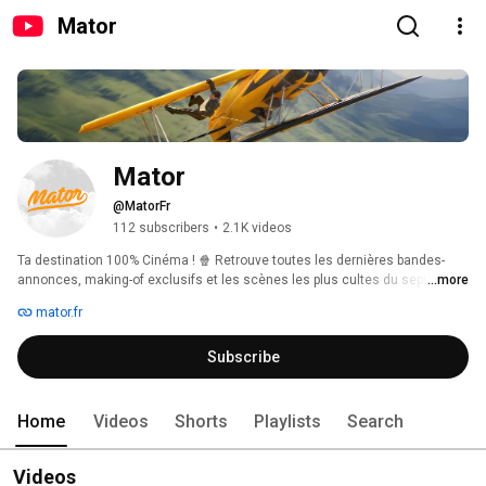
Mator
Mator
@MatorFr
112 subscribers
•
2.1K videos
Ta destination 100% Cinéma ! 🍿 Retrouve toutes les dernières bandes-
annonces, making-of exclusifs et les scènes les plus cultes du septième 
...more
art. Abonne-toi pour ne rien manquer de l'actu et revivre tes meilleurs 
mator.fr
souvenirs de grand écran. 
Subscribe
Home
Videos
Shorts
Playlists
Search
Videos