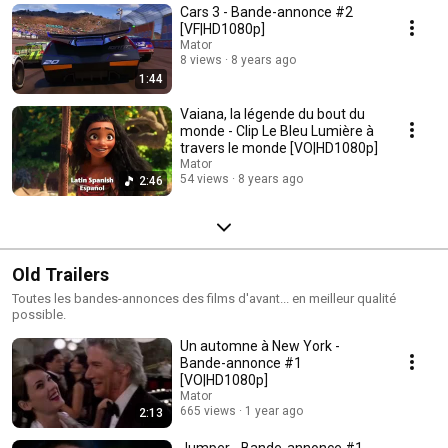
Cars 3 - Bande-annonce #2
[VF|HD1080p]
Mator
8 views
8 years ago
1:44
Vaiana, la légende du bout du
monde - Clip Le Bleu Lumière à
travers le monde [VO|HD1080p]
Mator
54 views
8 years ago
2:46
Old Trailers
Toutes les bandes-annonces des films d'avant... en meilleur qualité
possible.
Un automne à New York -
Bande-annonce #1
[VO|HD1080p]
Mator
665 views
1 year ago
2:13