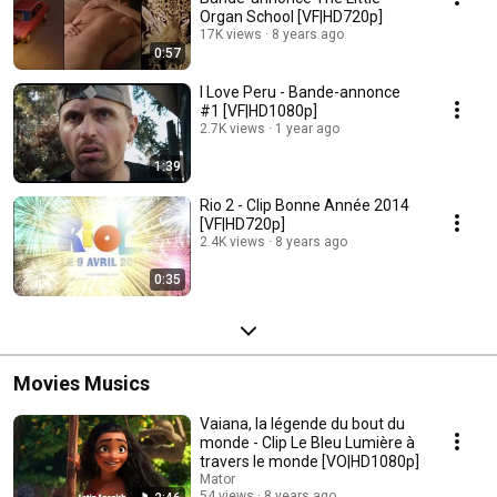
Organ School [VF|HD720p]
17K views
8 years ago
0:57
I Love Peru - Bande-annonce
#1 [VF|HD1080p]
2.7K views
1 year ago
1:39
Rio 2 - Clip Bonne Année 2014
[VF|HD720p]
2.4K views
8 years ago
0:35
Movies Musics
Vaiana, la légende du bout du
monde - Clip Le Bleu Lumière à
travers le monde [VO|HD1080p]
Mator
54 views
8 years ago