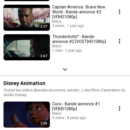
Captain America : Brave New
World - Bande-annonce #2
[VF|HD1080p]
Mator
3 views
1 year ago
2:37
Thunderbolts* - Bande-
annonce #2 [VOST|HD1080p]
Mator
1 view
1 year ago
3:47
Disney Animation
Toutes les vidéos (Bandes-annonces, extraits...) des films d'animation du
studio Disney.
Coco - Bande-annonce #1
[VF|HD1080p]
Mator
9 views
8 years ago
2:06