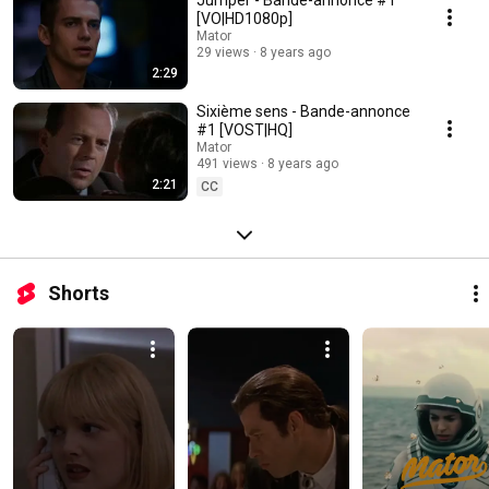
Jumper - Bande-annonce #1
[VO|HD1080p]
Mator
29 views
8 years ago
2:29
Sixième sens - Bande-annonce
#1 [VOST|HQ]
Mator
491 views
8 years ago
2:21
CC
Shorts