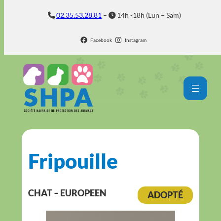
Aller
02.35.53.28.81
–
14h -18h (Lun – Sam)
au
contenu
Facebook
Instagram
Fripouille
CHAT – EUROPEEN
ADOPTÉ