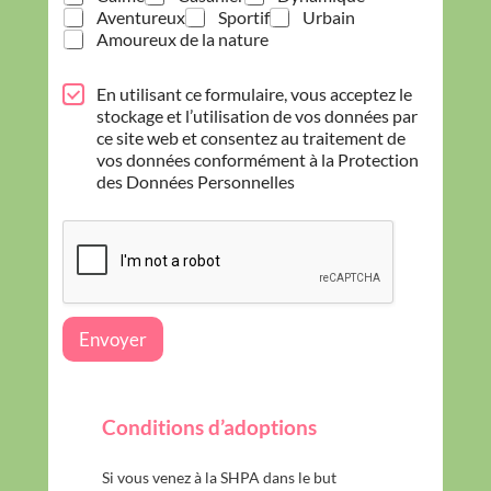
Aventureux
Sportif
Urbain
Amoureux de la nature
d
P
En utilisant ce formulaire, vous acceptez le
e
r
stockage et l’utilisation de vos données par
N
o
ce site web et consentez au traitement de
u
t
vos données conformément à la Protection
m
e
é
des Données Personnelles
c
r
t
o
i
v
o
o
n
u
d
s
e
Envoyer
s
d
o
n
Conditions d’adoptions
n
é
e
Si vous venez à la SHPA dans le but
s