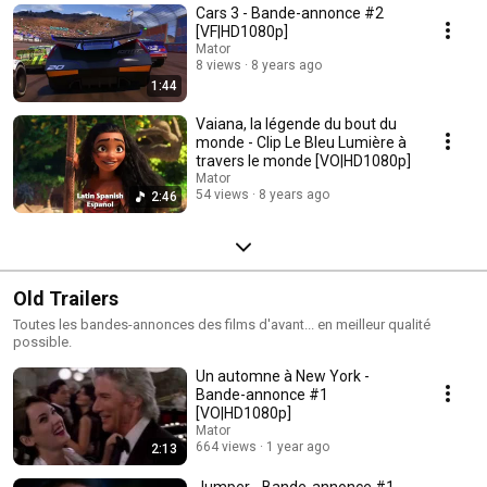
Cars 3 - Bande-annonce #2
[VF|HD1080p]
Mator
8 views
8 years ago
1:44
Vaiana, la légende du bout du
monde - Clip Le Bleu Lumière à
travers le monde [VO|HD1080p]
Mator
54 views
8 years ago
2:46
Old Trailers
Toutes les bandes-annonces des films d'avant... en meilleur qualité
possible.
Un automne à New York -
Bande-annonce #1
[VO|HD1080p]
Mator
664 views
1 year ago
2:13