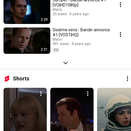
Jumper - Bande-annonce #1
[VO|HD1080p]
Mator
29 views
8 years ago
2:29
Sixième sens - Bande-annonce
#1 [VOST|HQ]
Mator
491 views
8 years ago
2:21
CC
Shorts