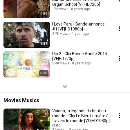
Organ School [VF|HD720p]
17K views
8 years ago
0:57
I Love Peru - Bande-annonce
#1 [VF|HD1080p]
2.7K views
1 year ago
1:39
Rio 2 - Clip Bonne Année 2014
[VF|HD720p]
2.4K views
8 years ago
0:35
Movies Musics
Vaiana, la légende du bout du
monde - Clip Le Bleu Lumière à
travers le monde [VO|HD1080p]
Mator
54 views
8 years ago