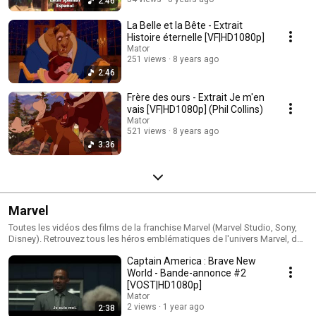
2:46
La Belle et la Bête - Extrait
Histoire éternelle [VF|HD1080p]
Mator
251 views
8 years ago
2:46
Frère des ours - Extrait Je m'en
vais [VF|HD1080p] (Phil Collins)
Mator
521 views
8 years ago
3:36
Marvel
Toutes les vidéos des films de la franchise Marvel (Marvel Studio, Sony,
Disney). Retrouvez tous les héros emblématiques de l'univers Marvel, des
Avengers au X-men en passant par les Gardiens de la Galaxie.
Captain America : Brave New
World - Bande-annonce #2
[VOST|HD1080p]
Mator
2 views
1 year ago
2:38