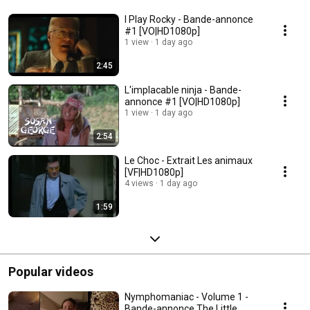
I Play Rocky - Bande-annonce
#1 [VO|HD1080p]
1 view
1 day ago
2:45
L'implacable ninja - Bande-
annonce #1 [VO|HD1080p]
1 view
1 day ago
2:54
Le Choc - Extrait Les animaux
[VF|HD1080p]
4 views
1 day ago
1:59
Popular videos
Nymphomaniac - Volume 1 -
Bande-annonce The Little