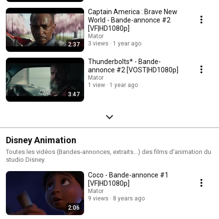
Captain America : Brave New
World - Bande-annonce #2
[VF|HD1080p]
Mator
3 views
1 year ago
2:37
Thunderbolts* - Bande-
annonce #2 [VOST|HD1080p]
Mator
1 view
1 year ago
3:47
Disney Animation
Toutes les vidéos (Bandes-annonces, extraits...) des films d'animation du
studio Disney.
Coco - Bande-annonce #1
[VF|HD1080p]
Mator
9 views
8 years ago
2:06