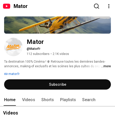
Mator
Mator
@MatorFr
112 subscribers
•
2.1K videos
Ta destination 100% Cinéma ! 🍿 Retrouve toutes les dernières bandes-
annonces, making-of exclusifs et les scènes les plus cultes du septième 
...more
art. Abonne-toi pour ne rien manquer de l'actu et revivre tes meilleurs 
mator.fr
souvenirs de grand écran. 
Subscribe
Home
Videos
Shorts
Playlists
Search
Videos