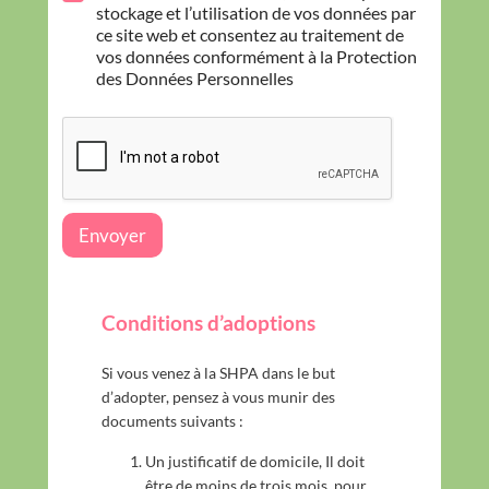
r
stockage et l’utilisation de vos données par
o
ce site web et consentez au traitement de
t
vos données conformément à la Protection
e
des Données Personnelles
c
t
i
o
n
d
e
Envoyer
s
d
o
n
Conditions d’adoptions
n
é
e
Si vous venez à la SHPA dans le but
s
d’adopter, pensez à vous munir des
*
documents suivants :
Un justificatif de domicile, Il doit
être de moins de trois mois, pour