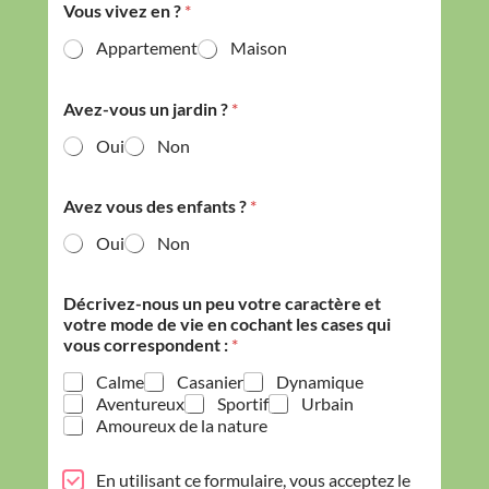
Vous vivez en ?
*
Appartement
Maison
Avez-vous un jardin ?
*
Oui
Non
d
Avez vous des enfants ?
*
e
s
Oui
Non
a
n
i
Décrivez-nous un peu votre caractère et
m
votre mode de vie en cochant les cases qui
a
vous correspondent :
*
l
A
Calme
Casanier
Dynamique
n
Aventureux
Sportif
Urbain
i
Amoureux de la nature
m
a
P
l
En utilisant ce formulaire, vous acceptez le