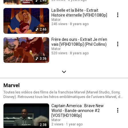
2:46
La Belle et la Bête - Extrait
Histoire éternelle [VF|HD1080p]
Mator
245 views
8 years ago
2:46
Frère des ours - Extrait Je m'en
vais [VF|HD1080p] (Phil Collins)
Mator
520 views
8 years ago
3:36
Marvel
Toutes les vidéos des films de la franchise Marvel (Marvel Studio, Sony,
Disney). Retrouvez tous les héros emblématiques de l'univers Marvel, des
Avengers au X-men en passant par les Gardiens de la Galaxie.
Captain America : Brave New
World - Bande-annonce #2
[VOST|HD1080p]
Mator
2 views
1 year ago
2:38