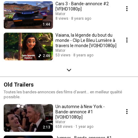
Cars 3 - Bande-annonce #2
[VF|HD1080p]
Mator
8 views
8 years ago
1:44
Vaiana, la légende du bout du
monde - Clip Le Bleu Lumière à
travers le monde [VO|HD1080p]
Mator
53 views
8 years ago
2:46
Old Trailers
Toutes les bandes-annonces des films d'avant... en meilleur qualité
possible.
Un automne à New York -
Bande-annonce #1
[VO|HD1080p]
Mator
658 views
1 year ago
2:13