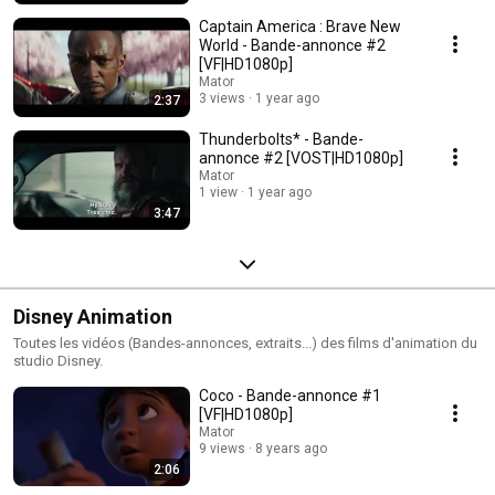
Captain America : Brave New
World - Bande-annonce #2
[VF|HD1080p]
Mator
3 views
1 year ago
2:37
Thunderbolts* - Bande-
annonce #2 [VOST|HD1080p]
Mator
1 view
1 year ago
3:47
Disney Animation
Toutes les vidéos (Bandes-annonces, extraits...) des films d'animation du
studio Disney.
Coco - Bande-annonce #1
[VF|HD1080p]
Mator
9 views
8 years ago
2:06