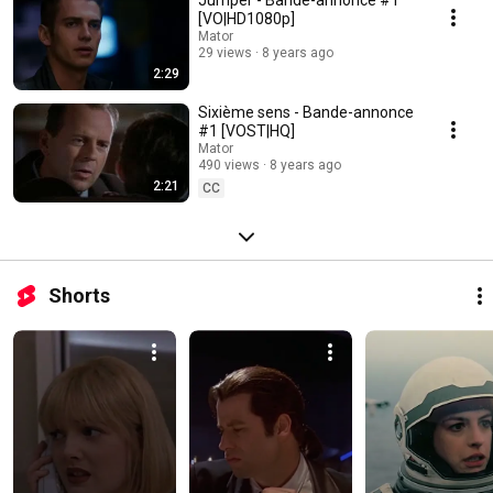
Jumper - Bande-annonce #1
[VO|HD1080p]
Mator
29 views
8 years ago
2:29
Sixième sens - Bande-annonce
#1 [VOST|HQ]
Mator
490 views
8 years ago
2:21
CC
Shorts