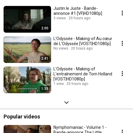
Justin le Juste - Bande-
annonce #1 [VF|HD1080p]
3 views
20 hours ago
2:00
L'Odyssée - Making-of Au cœur
de L'Odyssée [VOST|HD1080p]
No views
20 hours ago
2:41
L'Odyssée - Making-of
L'entraînement de Tom Holland
[VOST|HD1080p]
1 view
20 hours ago
1:35
Popular videos
Nymphomaniac - Volume 1 -
Bande-annonce The Little