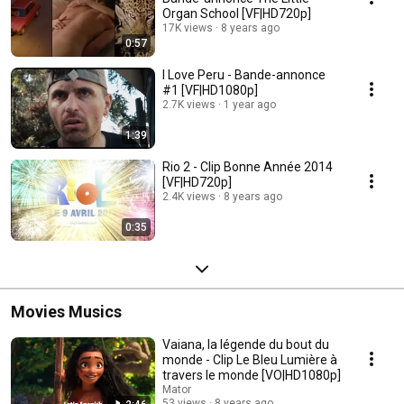
Organ School [VF|HD720p]
17K views
8 years ago
0:57
I Love Peru - Bande-annonce
#1 [VF|HD1080p]
2.7K views
1 year ago
1:39
Rio 2 - Clip Bonne Année 2014
[VF|HD720p]
2.4K views
8 years ago
0:35
Movies Musics
Vaiana, la légende du bout du
monde - Clip Le Bleu Lumière à
travers le monde [VO|HD1080p]
Mator
53 views
8 years ago