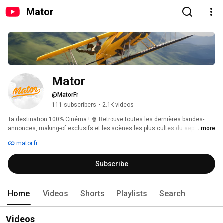
Mator
Mator
@MatorFr
111 subscribers
•
2.1K videos
Ta destination 100% Cinéma ! 🍿 Retrouve toutes les dernières bandes-
annonces, making-of exclusifs et les scènes les plus cultes du septième 
...more
art. Abonne-toi pour ne rien manquer de l'actu et revivre tes meilleurs 
mator.fr
souvenirs de grand écran. 
Subscribe
Home
Videos
Shorts
Playlists
Search
Videos